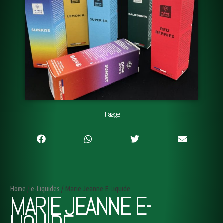
Partage:
Home
/
e-Liquides
/ Marie Jeanne E-Liquide
MARIE JEANNE E-