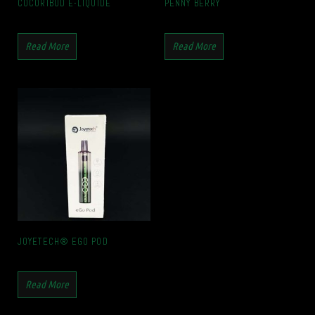
COCORIBUD E-LIQUIDE
PENNY BERRY
Read More
Read More
JOYETECH® EGO POD
Read More