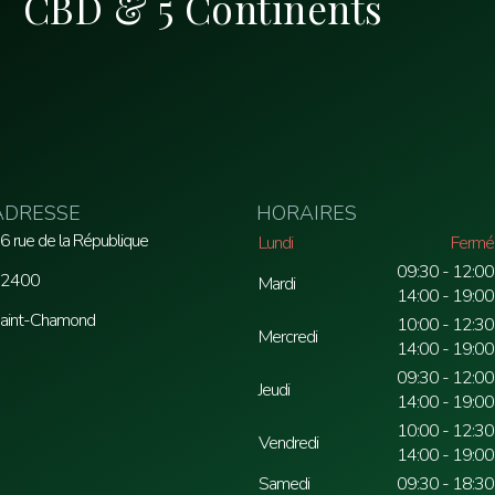
CBD & 5 Continents
ADRESSE
HORAIRES
6 rue de la République
Lundi
Fermé
09:30 - 12:00
2400
Mardi
14:00 - 19:00
aint-Chamond
10:00 - 12:30
Mercredi
14:00 - 19:00
09:30 - 12:00
Jeudi
14:00 - 19:00
10:00 - 12:30
Vendredi
14:00 - 19:00
Samedi
09:30 - 18:30