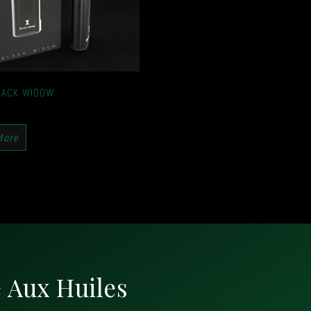
LACK WIDOW
More
 Aux Huiles