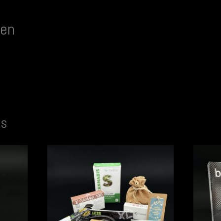
pen
ts